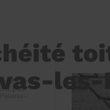
héité toi
vas-les-
tanchéité de
iels pour
 Palavas-