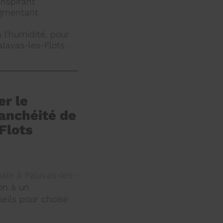
inspirant
ugmentant
 l'humidité, pour
lavas-les-Flots .
er le
tanchéité de
Flots
ale à Palavas-les-
ion à un
eils pour choisir