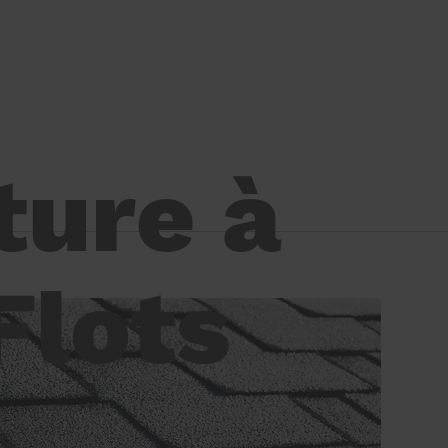
ture à
Flots