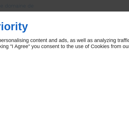
 le domaine de
iority
ndations à des
rsonalising content and ads, as well as analyzing traffi
é et qu'il possède
icking "I Agree" you consent to the use of Cookies from ou
vaux précédents
son travail.
Un bon prestataire
 communique de
ieurs