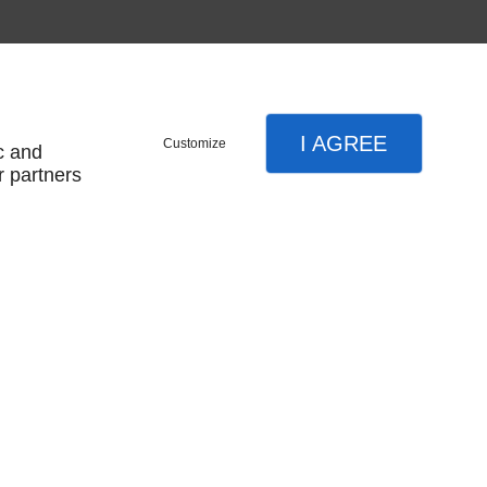
I AGREE
Customize
c and
r partners