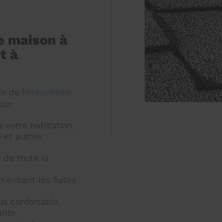
re maison à
t à
s de l'
étanchéité
son :
e votre habitation,
 et autres
é de toute la
n évitant les fuites
us confortable,
ante.