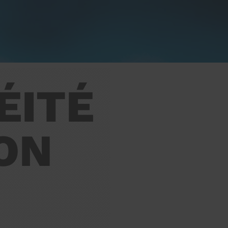
ÉITÉ
ON