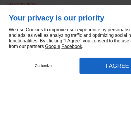
04 67 20 06 29
06 69 55 52 01
Your privacy is our priority
Suivez-nous
We use Cookies to improve user experience by personalisi
and ads, as well as analyzing traffic and optimizing social 
functionalities. By clicking "I Agree" you consent to the use
from our partners
Google
Facebook
.
Heures d'ouverture
Lun - Sam
07h - 19h
I AGREE
Dim
Fermé
Customize
Rappel 
À propos
Menu
Appel
Plan
Accueil
Accueil
Mentions légales
Nous contacter
Plan du site
Nos prestations
Étanchéité toiture
Création de site web Linkeo Montpellier
Étanchéité terrasse