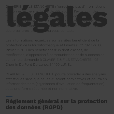
légales
CLAVERIE & FILS ETANCHEITE n'enregistre pas d'informations
personnelles permettant l'identification, à l'exception des
formulaires que l'utilisateur est libre de remplir. Ces
informations ne seront pas utilisées sans votre accord, nous
les utiliserons seulement pour vous adresser des courriers,
des brochures, des devis ou vous contacter.
Les informations recueillies sur les sites bénéficient de la
protection de la loi "Informatique et Libertés" n° 78-17 du 06
janvier 1978. Elles bénéficient d'un droit d'accès, de
rectification, d'opposition à communication et de suppression
sur simple demande à CLAVERIE & FILS ETANCHEITE, 103
Chemin Du Pont De Lunel, 34400 LUNEL.
CLAVERIE & FILS ETANCHEITE pourra procéder à des analyses
statistiques sans que celles-ci soient nominatives et pourra en
informer des tiers (organismes d'évaluation de fréquentation)
sous une forme résumée et non nominative.
Règlement général sur la protection
des données (RGPD)