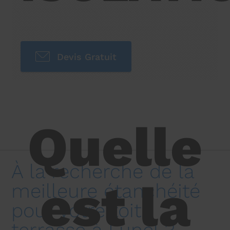
Devis Gratuit
Quelle
À la recherche de la
est la
meilleure étanchéité
pour votre toit-
terrasse à Lunel ?