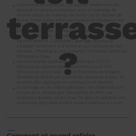
l'étanchéité bitumineuse : ce type de revêtement est
appliqué en plusieurs couches, avec un mélange de
terrass
bitume chaud, de matériau de renfort et de feuilles de
feutre. Cette option offre une excellente résistance aux
intempéries et aux rayons UV.
l'étanchéité liquide : appliqué sous forme de résine ou de
membrane liquide, ce revêtement durcit pour former une
barrière étanche. Il présente l'avantage de pouvoir
s'adapter facilement à la forme et aux contours du toit-
?
terrasse, offrant ainsi une protection complète contre les
infiltrations d'eau.
les membranes synthétiques, telles que l'
EPDM
(éthylène-propylène-diène monomère) ou le PVC
(chlorure de polyvinyle) : ces revêtements sont légers,
flexibles et offrent une excellente résistance à l'eau. Ils
peuvent être appliqués en rouleaux ou en feuilles.
le carrelage ou les dalles spéciales : ces matériaux sont
conçus pour résister aux intempéries et offrir une
protection durable contre l'eau. De plus, ils ajoutent une
esthétique attrayante à votre espace extérieur à Lunel.
Comment et quand refaire