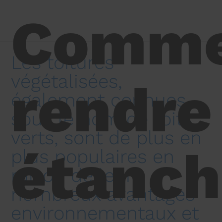
Comme
Les toitures
végétalisées,
rendre
également connues
sous le nom de toits
verts, sont de plus en
étanch
plus populaires en
raison de leurs
nombreux avantages
environnementaux et