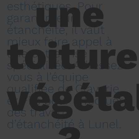
une
esthétiques. Pour
garantir leur
étanchéité, il vaut
toiture
mieux faire appel à
une entreprise
spécialisée. Adressez-
vous à l’équipe
végéta
qualifiée de Claverie
et Fils pour effectuer
des travaux
d’étanchéité à Lunel.